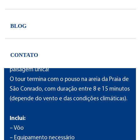
Pagamento em dinheiro: R$800,00 por pessoa.
Pagamento em cartão: R$880,00 por pessoa.
BLOG
É uma das melhores experiências que se pode
viver no Rio. O Voo de Asa Delta sai da Rampa da
Pedra Bonita, que tem uma vista para a Praia de
CONTATO
São Conrado e parte da Zona Zul do Rio! Uma
paisagem única!
O tour termina com o pouso na areia da Praia de
São Conrado, com duração entre 8 e 15 minutos
(depende do vento e das condições climáticas).
Inclui:
– Vôo
– Equipamento necessário