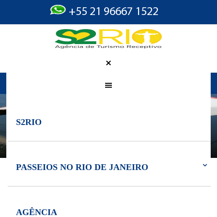
+55 21 96667 1522
Você está em:
S2 RIO
»
Passeios no Rio de Janeiro
»
Voo de Asa Delta Rio de
Janeiro
S2RIO
VOO DE ASA DELTA RIO DE JANEIRO
PASSEIOS NO RIO DE JANEIRO
Vôo Livre – Asa Delta
AGÊNCIA